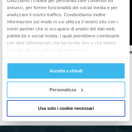
Utilizziamo i cookie per personalizzare contenuti ed
annunci, per fornire funzionalità dei social media e per
analizzare il nostro traffico. Condividiamo inoltre
informazioni sul modo in cui utilizza il nostro sito con i
nostri partner che si occupano di analisi dei dati web,
pubblicità e social media, i quali potrebbero combinarle
con altre informazioni che ha fornito loro o che hanno
raccolto dal suo utilizzo dei loro servizi.
!Protein Content Revealed!
Gym 
Previous
Next
Accetta e chiudi
Personalizza
TUTTI I VIDEO
Usa solo i cookie necessari