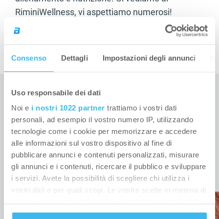
RiminiWellness, vi aspettiamo numerosi!
Consenso
Dettagli
Impostazioni degli annunci
In
Uso responsabile dei dati
Noi e
i nostri 1022 partner
trattiamo i vostri dati
personali, ad esempio il vostro numero IP, utilizzando
tecnologie come i cookie per memorizzare e accedere
ARTICOLI CORRELATI
alle informazioni sul vostro dispositivo al fine di
pubblicare annunci e contenuti personalizzati, misurare
gli annunci e i contenuti, ricercare il pubblico e sviluppare
i servizi. Avete la possibilità di scegliere chi utilizza i
vostri dati e per quali scopi. Le vostre scelte in materia di
privacy sono applicabili solo su questa proprietà digitale
in cui avete effettuato le vostre scelte. È possibile