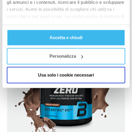
gli annunci e i contenuti, ricercare il pubblico e sviluppare
i servizi. Avete la possibilità di scegliere chi utilizza i
vostri dati e per quali scopi. Le vostre scelte in materia di
VAI AL WEBSHOP
privacy sono applicabili solo su questa proprietà digitale
in cui avete effettuato le vostre scelte. È possibile
Accetta e chiudi
modificare o revocare il proprio consenso in qualsiasi
momento dalla Dichiarazione sui cookie o facendo clic
sull'icona di attivazione della privacy.
Personalizza
Con il tuo consenso, vorremmo anche:
raccogliere informazioni sulla tua posizione
Usa solo i cookie necessari
geografica, con un'approssimazione di qualche
metro,
Identificare il tuo dispositivo, scansionandolo
attivamente alla ricerca di caratteristiche specifiche
(impronte digitali).
Approfondisci come vengono elaborati i tuoi dati personali
e imposta le tue preferenze nella
sezione dettagli
. Puoi
modificare o ritirare il tuo consenso in qualsiasi momento