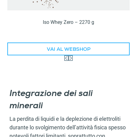
dalla Dichiarazione sui cookie.
Utilizziamo i cookie per personalizzare contenuti ed
Iso Whey Zero – 2270 g
annunci, per fornire funzionalità dei social media e per
analizzare il nostro traffico. Condividiamo inoltre
informazioni sul modo in cui utilizza il nostro sito con i
VAI AL WEBSHOP
nostri partner che si occupano di analisi dei dati web,
pubblicità e social media, i quali potrebbero combinarle
con altre informazioni che ha fornito loro o che hanno
raccolto dal suo utilizzo dei loro servizi.
Integrazione dei sali
minerali
La perdita di liquidi e la deplezione di elettroliti
durante lo svolgimento dell’attività fisica spesso
notevoli fattori limitanti, soprattutto con