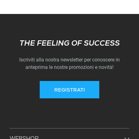
Subscribe
THE FEELING OF SUCCESS
Iscriviti alla nostra newsletter per conoscere in
anteprima le nostre promozioni e novità!
REGISTRATI
MENU PIÈ DI PAGINA
WEBSHOP