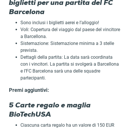
biglietti per una partita del FC
Barcelona
Sono inclusi i biglietti aerei e l’alloggio!
Voli: Copertura del viaggio dal paese del vincitore
a Barcellona.
Sistemazione: Sistemazione minima a 3 stelle
prevista.
Dettagli della partita: La data sarà coordinata
con i vincitori. La partita si svolgerà a Barcellona
e l’FC Barcelona sarà una delle squadre
partecipanti.
Premi aggiuntivi:
5 Carte regalo e maglia
BioTechUSA
Ciascuna carta regalo ha un valore di 150 EUR