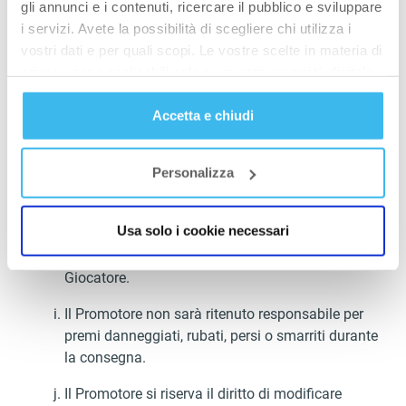
incompatibile con o in violazione dello spirito del
gli annunci e i contenuti, ricercare il pubblico e sviluppare
Gioco.
i servizi. Avete la possibilità di scegliere chi utilizza i
vostri dati e per quali scopi. Le vostre scelte in materia di
L’Organizzatore si farà carico degli obblighi di
privacy sono applicabili solo su questa proprietà digitale
consegna e pagamento delle tasse in relazione
in cui avete effettuato le vostre scelte. È possibile
ai premi. Il Promotore non avrà ulteriori obblighi
Accetta e chiudi
modificare o revocare il proprio consenso in qualsiasi
oltre alla consegna dei Premi come descritto
momento dalla Dichiarazione sui cookie o facendo clic
sopra e al pagamento delle relative trattenute
sull'icona di attivazione della privacy.
fiscali. Se i premi sono soggetti a imposta sul
Personalizza
reddito secondo le leggi del paese di residenza
Con il tuo consenso, vorremmo anche:
del vincitore, il vincitore è responsabile sia della
raccogliere informazioni sulla tua posizione
Usa solo i cookie necessari
dichiarazione che del pagamento dell’imposta.
geografica, con un'approssimazione di qualche
Qualsiasi altro costo sostenuto sarà a carico del
metro,
Giocatore.
Identificare il tuo dispositivo, scansionandolo
Il Promotore non sarà ritenuto responsabile per
attivamente alla ricerca di caratteristiche specifiche
premi danneggiati, rubati, persi o smarriti durante
(impronte digitali).
la consegna.
Approfondisci come vengono elaborati i tuoi dati personali
e imposta le tue preferenze nella
sezione dettagli
. Puoi
Il Promotore si riserva il diritto di modificare
modificare o ritirare il tuo consenso in qualsiasi momento