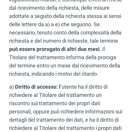
dal ricevimento della richiesta, delle misure
adottate a seguito della richiesta stessa ai sensi
delle lettere da a) a e) che seguono. Se
necessario, tenuto conto della complessità della
richiesta e del numero di richieste, tale termine
può essere prorogato di altri due mesi
. Il
Titolare del trattamento informa della proroga
del termine entro un mese dal ricevimento della
richiesta, indicando i motivi del ritardo.
a)
Diritto di accesso: l
‘utente ha il diritto di
richiedere al Titolare del trattamento un
riscontro sul trattamento dei propri dati
personali, oppure può richiedere informazioni sui
dettagli del trattamento dei dati, e ha il diritto di
richiedere al Titolare del trattamento i propri dati