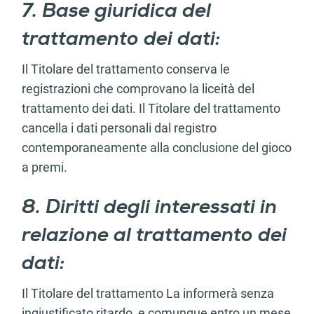
7. Base giuridica del
trattamento dei dati:
Il Titolare del trattamento conserva le
registrazioni che comprovano la liceità del
trattamento dei dati. Il Titolare del trattamento
cancella i dati personali dal registro
contemporaneamente alla conclusione del gioco
a premi.
8. Diritti degli interessati in
relazione al trattamento dei
dati:
Il Titolare del trattamento La informerà senza
ingiustificato ritardo, e comunque entro un mese