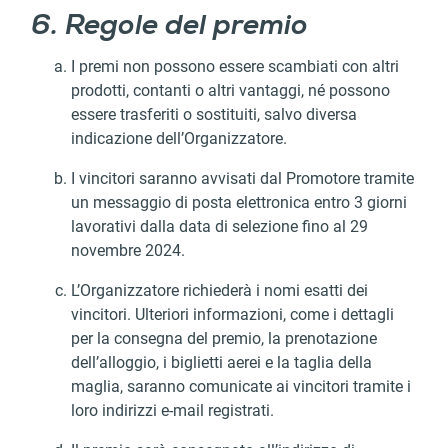
6. Regole del premio
I premi non possono essere scambiati con altri
prodotti, contanti o altri vantaggi, né possono
essere trasferiti o sostituiti, salvo diversa
indicazione dell’Organizzatore.
I vincitori saranno avvisati dal Promotore tramite
un messaggio di posta elettronica entro 3 giorni
lavorativi dalla data di selezione fino al 29
novembre 2024.
L’Organizzatore richiederà i nomi esatti dei
vincitori. Ulteriori informazioni, come i dettagli
per la consegna del premio, la prenotazione
dell’alloggio, i biglietti aerei e la taglia della
maglia, saranno comunicate ai vincitori tramite i
loro indirizzi e-mail registrati.