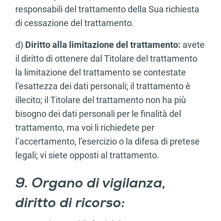
responsabili del trattamento della Sua richiesta
di cessazione del trattamento.
d)
Diritto alla limitazione del trattamento:
avete
il diritto di ottenere dal Titolare del trattamento
la limitazione del trattamento se contestate
l’esattezza dei dati personali; il trattamento è
illecito; il Titolare del trattamento non ha più
bisogno dei dati personali per le finalità del
trattamento, ma voi li richiedete per
l’accertamento, l’esercizio o la difesa di pretese
legali; vi siete opposti al trattamento.
9. Organo di vigilanza,
diritto di ricorso: