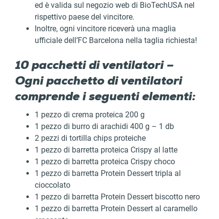
ed è valida sul negozio web di BioTechUSA nel
rispettivo paese del vincitore.
Inoltre, ogni vincitore riceverà una maglia
ufficiale dell’FC Barcelona nella taglia richiesta!
10 pacchetti di ventilatori –
Ogni pacchetto di ventilatori
comprende i seguenti elementi:
1 pezzo di crema proteica 200 g
1 pezzo di burro di arachidi 400 g – 1 db
2 pezzi di tortilla chips proteiche
1 pezzo di barretta proteica Crispy al latte
1 pezzo di barretta proteica Crispy choco
1 pezzo di barretta Protein Dessert tripla al
cioccolato
1 pezzo di barretta Protein Dessert biscotto nero
1 pezzo di barretta Protein Dessert al caramello