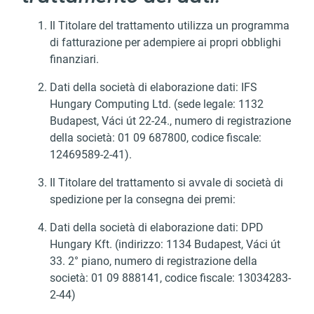
Il Titolare del trattamento utilizza un programma
di fatturazione per adempiere ai propri obblighi
finanziari.
Dati della società di elaborazione dati: IFS
Hungary Computing Ltd. (sede legale: 1132
Budapest, Váci út 22-24., numero di registrazione
della società: 01 09 687800, codice fiscale:
12469589-2-41).
Il Titolare del trattamento si avvale di società di
spedizione per la consegna dei premi:
Dati della società di elaborazione dati: DPD
Hungary Kft. (indirizzo: 1134 Budapest, Váci út
33. 2° piano, numero di registrazione della
società: 01 09 888141, codice fiscale: 13034283-
2-44)