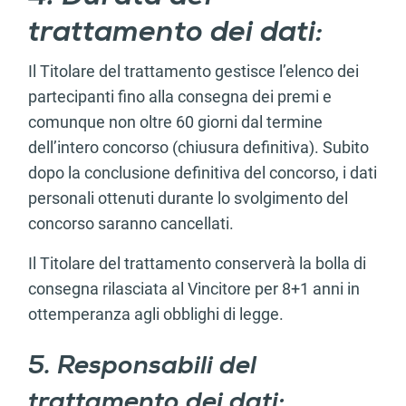
trattamento dei dati:
Il Titolare del trattamento gestisce l’elenco dei
partecipanti fino alla consegna dei premi e
comunque non oltre 60 giorni dal termine
dell’intero concorso (chiusura definitiva). Subito
dopo la conclusione definitiva del concorso, i dati
personali ottenuti durante lo svolgimento del
concorso saranno cancellati.
Il Titolare del trattamento conserverà la bolla di
consegna rilasciata al Vincitore per 8+1 anni in
ottemperanza agli obblighi di legge.
5. Responsabili del
trattamento dei dati: