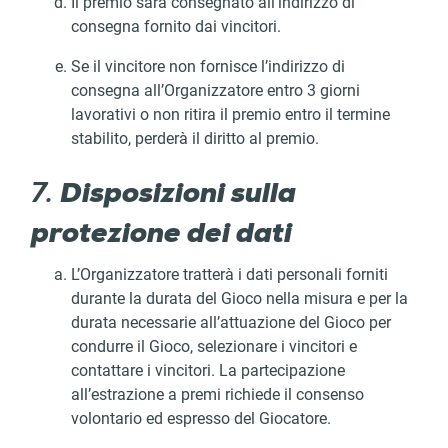
Il premio sarà consegnato all’indirizzo di
consegna fornito dai vincitori.
Se il vincitore non fornisce l’indirizzo di
consegna all’Organizzatore entro 3 giorni
lavorativi o non ritira il premio entro il termine
stabilito, perderà il diritto al premio.
7.
Disposizioni sulla
protezione dei dati
L’Organizzatore tratterà i dati personali forniti
durante la durata del Gioco nella misura e per la
durata necessarie all’attuazione del Gioco per
condurre il Gioco, selezionare i vincitori e
contattare i vincitori. La partecipazione
all’estrazione a premi richiede il consenso
volontario ed espresso del Giocatore.