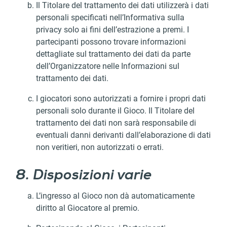
Il Titolare del trattamento dei dati utilizzerà i dati
personali specificati nell’Informativa sulla
privacy solo ai fini dell’estrazione a premi. I
partecipanti possono trovare informazioni
dettagliate sul trattamento dei dati da parte
dell’Organizzatore nelle Informazioni sul
trattamento dei dati.
I giocatori sono autorizzati a fornire i propri dati
personali solo durante il Gioco. Il Titolare del
trattamento dei dati non sarà responsabile di
eventuali danni derivanti dall’elaborazione di dati
non veritieri, non autorizzati o errati.
8. Disposizioni varie
L’ingresso al Gioco non dà automaticamente
diritto al Giocatore al premio.