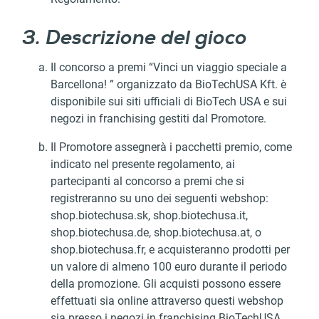
3. Descrizione del gioco
Il concorso a premi “Vinci un viaggio speciale a
Barcellona! ” organizzato da BioTechUSA Kft. è
disponibile sui siti ufficiali di BioTech USA e sui
negozi in franchising gestiti dal Promotore.
Il Promotore assegnerà i pacchetti premio, come
indicato nel presente regolamento, ai
partecipanti al concorso a premi che si
registreranno su uno dei seguenti webshop:
shop.biotechusa.sk, shop.biotechusa.it,
shop.biotechusa.de, shop.biotechusa.at, o
shop.biotechusa.fr, e acquisteranno prodotti per
un valore di almeno 100 euro durante il periodo
della promozione. Gli acquisti possono essere
effettuati sia online attraverso questi webshop
sia presso i negozi in franchising BioTechUSA