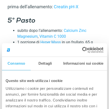
prima dell’allenamento:
Creatin pH-X
5° Pasto
subito dopo l’allenamento:
Calcium Zinc
Magnesium
,
Vitamin C 1000
1 porzione di
Hyper Mass
in un frullato, 65 g
245 kcal, 24 g di proteine, 68 g di carboidrati, 0
g di grassi
Consenso
Dettagli
Informazioni sui cookie
6° Pasto
Questo sito web utilizza i cookie
50 g di riso integrale, 70 g di pesce di mare, 150
Utilizziamo i cookie per personalizzare contenuti ed
g di zucchine grigliate
annunci, per fornire funzionalità dei social media e per
288 kcal, 20 g di proteine, 47 g di carboidrati,
analizzare il nostro traffico. Condividiamo inoltre
2.5 g di grassi
informazioni sul modo in cui utilizza il nostro sito con i