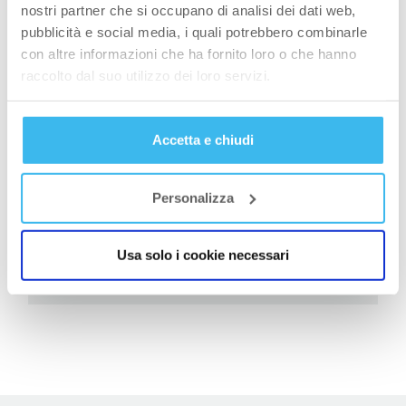
nostri partner che si occupano di analisi dei dati web,
pubblicità e social media, i quali potrebbero combinarle
7° Pasto
con altre informazioni che ha fornito loro o che hanno
raccolto dal suo utilizzo dei loro servizi.
50 g di fiocchi di latte parzialmente scremati, 30
g
Micellar Casein
Calcium Zinc Magnesium
,
Vitamin C 1000
Accetta e chiudi
188 kcal, 31.5 g di proteine, 4.3 g di carboidrati,
5 g di grassi
Personalizza
Totale:
Usa solo i cookie necessari
2,800 kcal, 135.5 g di proteine, 387 g
di carboidrati, 80 g di grassi