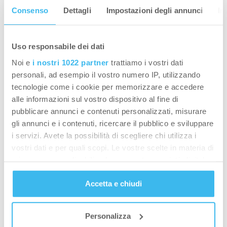
Consenso
Dettagli
Impostazioni degli annunci
In
assolutamente curata.
Oggi esistono molti alimenti senza glutine di cui
Uso responsabile dei dati
fanno parte anche gli integratori alimentari per il
Noi e
i nostri 1022 partner
trattiamo i vostri dati
benessere e lo sport. L’importante è scegliere
personali, ad esempio il vostro numero IP, utilizzando
una dieta che garantisca tutti i nutrimenti
tecnologie come i cookie per memorizzare e accedere
compresi i carboidrati, ma facendo attenzione
alle informazioni sul vostro dispositivo al fine di
all’assenza di glutine, adatti ai celiaci, ma anche
pubblicare annunci e contenuti personalizzati, misurare
a coloro con altre forme meno evidenti di
gli annunci e i contenuti, ricercare il pubblico e sviluppare
intolleranza che interessano meno il sistema
i servizi. Avete la possibilità di scegliere chi utilizza i
vostri dati e per quali scopi. Le vostre scelte in materia di
immunitario e i villi intestinali ma possono
privacy sono applicabili solo su questa proprietà digitale
causare sintomi analoghi alla celiachia
(perdita
in cui avete effettuato le vostre scelte. È possibile
di peso, reflussi, ecc…)
.
Cereali gluten free
(riso,
Accetta e chiudi
modificare o revocare il proprio consenso in qualsiasi
mais, grano saraceno, miglio, quinoa, sorgo)
e
momento dalla Dichiarazione sui cookie o facendo clic
integratori
(privi di glutine e sue contaminazioni)
sull'icona di attivazione della privacy.
Personalizza
sono i cibi adatti a questa alimentazione.