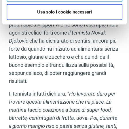
Con il tuo consenso, vorremmo anche:
Quindi anche l’atleta celiaco, professionista o
raccogliere informazioni sulla tua posizione
Usa solo i cookie necessari
amatore, può tranquillamente raggiungere i
geografica, con un'approssimazione di qualche
propri obiettivi sportivi e ne sono l’esempio molti
metro,
Identificare il tuo dispositivo, scansionandolo
agonisti celiaci forti come
il tennista Novak
attivamente alla ricerca di caratteristiche specifiche
Djokovic
che ha dichiarato di sentirsi ancora più
(impronte digitali).
forte da quando ha iniziato ad alimentarsi senza
Approfondisci come vengono elaborati i tuoi dati personali
lattosio, glutine e zucchero e che quindi dà il
e imposta le tue preferenze nella
sezione dettagli
. Puoi
buono esempio e tranquillizza sulla possibilità,
modificare o ritirare il tuo consenso in qualsiasi momento
seppur celiaco, di poter raggiungere grandi
dalla Dichiarazione sui cookie.
risultati.
Utilizziamo i cookie per personalizzare contenuti ed
Il tennista infatti dichiara: “
Ho lavorato duro per
annunci, per fornire funzionalità dei social media e per
trovare questa alimentazione che mi piace. La
analizzare il nostro traffico. Condividiamo inoltre
informazioni sul modo in cui utilizza il nostro sito con i
mattina faccio colazione a base di super food,
nostri partner che si occupano di analisi dei dati web,
barrette, centrifugati di frutta, uova. Poi, durante
pubblicità e social media, i quali potrebbero combinarle
il giorno mangio riso o pasta senza glutine, tanti,