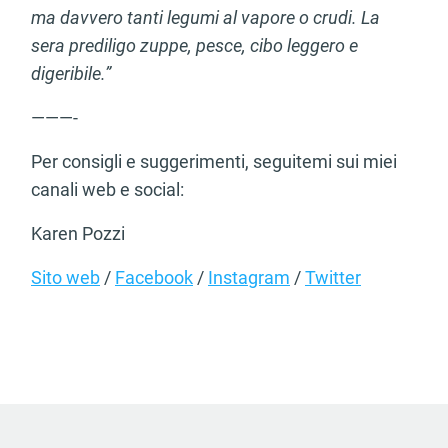
con altre informazioni che ha fornito loro o che hanno
ma davvero tanti legumi al vapore o crudi. La
raccolto dal suo utilizzo dei loro servizi.
sera prediligo zuppe, pesce, cibo leggero e
digeribile.”
———-
Per consigli e suggerimenti, seguitemi sui miei
canali web e social:
Karen Pozzi
Sito web
/
Facebook
/
Instagram
/
Twitter