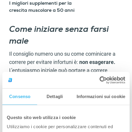
I migliori supplementi per la
crescita muscolare a 50 anni
Come iniziare senza farsi
male
Il consiglio numero uno su come cominicare a
correre per evitare infortuni è:
non esagerare.
L’entusiasmo iniziale può portare a correre
troppo e troppo presto.
Il corpo ha bisogno di adattarsi. Inserire esercizi
Consenso
Dettagli
Informazioni sui cookie
di rinforzo muscolare aiuta a proteggere
articolazioni e tendini, mentre stretching e
riscaldamento riducono il rischio di problemi.
Questo sito web utilizza i cookie
Utilizziamo i cookie per personalizzare contenuti ed
Anche la scelta dell’attrezzatura è importante: