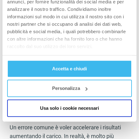
annunci, per fornire funzionalità dei social media e per
un buon
abbigliamento sportivo
può fare la
analizzare il nostro traffico. Condividiamo inoltre
differenza in termini di comfort e prestazione.
informazioni sul modo in cui utilizza il nostro sito con i
nostri partner che si occupano di analisi dei dati web,
Come iniziare a correre
pubblicità e social media, i quali potrebbero combinarle
con altre informazioni che ha fornito loro o che hanno
per dimagrire o dopo
raccolto dal suo utilizzo dei loro servizi.
tanto tempo
Accetta e chiudi
Chi vuole capire come iniziare a correre per
perdere peso deve sapere che
la chiave non è
l’intensità, ma la continuità.
Correre
Personalizza
lentamente, ma con regolarità, permette al
corpo di
utilizzare meglio i grassi
come fonte
Usa solo i cookie necessari
energetica.
Un errore comune è voler accelerare i risultati
aumentando il carico. In realtà, è molto più