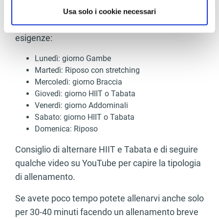
semplice schema settimanale di allenamento,
raccogliere informazioni sulla tua posizione
Usa solo i cookie necessari
geografica, con un'approssimazione di qualche
che voi potrete variare a seconda delle vostre
metro,
esigenze:
Identificare il tuo dispositivo, scansionandolo
attivamente alla ricerca di caratteristiche specifiche
Lunedì: giorno Gambe
(impronte digitali).
Martedì: Riposo con stretching
Mercoledì: giorno Braccia
Approfondisci come vengono elaborati i tuoi dati personali
Giovedì: giorno HIIT o Tabata
e imposta le tue preferenze nella
sezione dettagli
. Puoi
Venerdì: giorno Addominali
modificare o ritirare il tuo consenso in qualsiasi momento
Sabato: giorno HIIT o Tabata
dalla Dichiarazione sui cookie.
Domenica: Riposo
Utilizziamo i cookie per personalizzare contenuti ed
Consiglio di alternare HIIT e Tabata e di seguire
annunci, per fornire funzionalità dei social media e per
qualche video su YouTube per capire la tipologia
analizzare il nostro traffico. Condividiamo inoltre
di allenamento.
informazioni sul modo in cui utilizza il nostro sito con i
nostri partner che si occupano di analisi dei dati web,
Se avete poco tempo potete allenarvi anche solo
pubblicità e social media, i quali potrebbero combinarle
per 30-40 minuti facendo un allenamento breve
con altre informazioni che ha fornito loro o che hanno