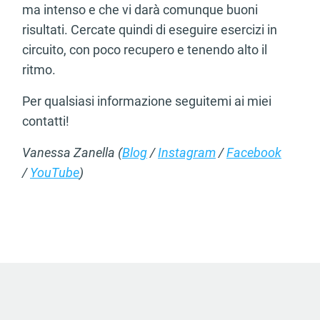
raccolto dal suo utilizzo dei loro servizi.
ma intenso e che vi darà comunque buoni
risultati. Cercate quindi di eseguire esercizi in
circuito, con poco recupero e tenendo alto il
ritmo.
Per qualsiasi informazione seguitemi ai miei
contatti!
Vanessa Zanella (
Blog
/
Instagram
/
Facebook
/
YouTube
)