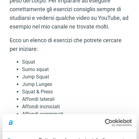
peso del corpo. Per imparare ad eseguire
correttamente gli esercizi consiglio sempre di
studiarsi e vedersi qualche video su YouTube, ad
esempio nel mio canale ne trovate molti.
Ecco un elenco di esercizi che potrete cercare
per iniziare:
Squat
Sumo squat
Jump Squat
Jump Lunges
Squat & Press
Affondi laterali
Affondi incrociati
Affondi camminati
Affondi in avanti e indietro
Push Ups di vari tipi
Trazioni a presa larga, stretta e inverse