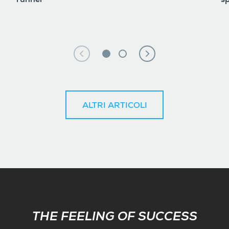
runner
sp
ALTRI ARTICOLI
Subscribe
THE FEELING OF SUCCESS