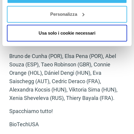
Abel Souza (ESP), Ania Malys (ESP), Raquel
Personalizza
Cantón (ESP), Soraya Álvarez (ESP), Alexis
González (ESP), Miguel Ángel Angulo (ESP).
Usa solo i cookie necessari
Altri atleti invece che gareggieranno:
Bruno de Cunha (POR), Elsa Pena (POR), Abel
Souza (ESP), Taeo Robinson (GBR), Connie
Orange (HOL), Dániel Dengi (HUN), Eva
Saischegg (AUT), Cedric Deraco (FRA),
Alexandra Kocsis (HUN), Viktoria Sima (HUN),
Xenia Sheveleva (RUS), Thiery Bayala (FRA).
Spacchiamo tutto!
BioTechUSA