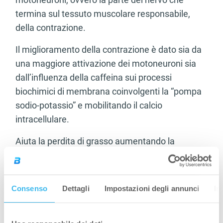
termina sul tessuto muscolare responsabile,
della contrazione.
Il miglioramento della contrazione è dato sia da
una maggiore attivazione dei motoneuroni sia
dall’influenza della caffeina sui processi
biochimici di membrana coinvolgenti la “pompa
sodio-potassio” e mobilitando il calcio
intracellulare.
Aiuta la perdita di grasso aumentando la
temperatura corporea
La caffeina favorisce pertanto l’utilizzo di grassi
come carburante, risparmiando le riserve
Consenso
Dettagli
Impostazioni degli annunci
In
glucidiche; aumenta il metabolismo corporeo
favorendo il dimagrimento (viene spesso