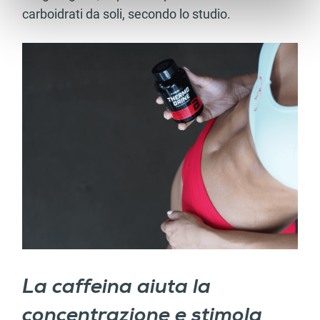
carboidrati da soli, secondo lo studio.
Identificare il tuo dispositivo, scansionandolo
attivamente alla ricerca di caratteristiche specifiche
(impronte digitali).
Approfondisci come vengono elaborati i tuoi dati personali
e imposta le tue preferenze nella
sezione dettagli
. Puoi
modificare o ritirare il tuo consenso in qualsiasi momento
dalla Dichiarazione sui cookie.
Utilizziamo i cookie per personalizzare contenuti ed
annunci, per fornire funzionalità dei social media e per
analizzare il nostro traffico. Condividiamo inoltre
informazioni sul modo in cui utilizza il nostro sito con i
nostri partner che si occupano di analisi dei dati web,
pubblicità e social media, i quali potrebbero combinarle
con altre informazioni che ha fornito loro o che hanno
raccolto dal suo utilizzo dei loro servizi.
La caffeina aiuta la
concentrazione e stimola