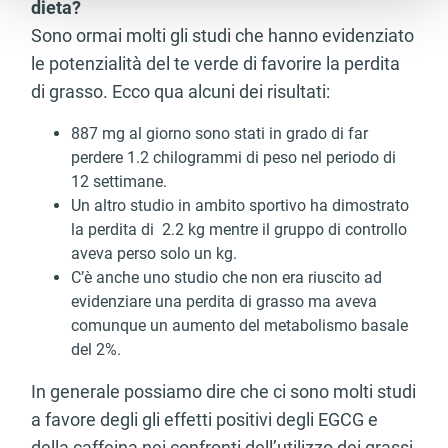
dieta?
attivamente alla ricerca di caratteristiche specifiche
(impronte digitali).
Sono ormai molti gli studi che hanno evidenziato
Approfondisci come vengono elaborati i tuoi dati personali
le potenzialità del te verde di favorire la perdita
e imposta le tue preferenze nella
sezione dettagli
. Puoi
di grasso. Ecco qua alcuni dei risultati:
modificare o ritirare il tuo consenso in qualsiasi momento
dalla Dichiarazione sui cookie.
887 mg al giorno sono stati in grado di far
perdere 1.2 chilogrammi di peso nel periodo di
Utilizziamo i cookie per personalizzare contenuti ed
12 settimane.
annunci, per fornire funzionalità dei social media e per
Un altro studio in ambito sportivo ha dimostrato
analizzare il nostro traffico. Condividiamo inoltre
la perdita di 2.2 kg mentre il gruppo di controllo
informazioni sul modo in cui utilizza il nostro sito con i
aveva perso solo un kg.
nostri partner che si occupano di analisi dei dati web,
C’è anche uno studio che non era riuscito ad
pubblicità e social media, i quali potrebbero combinarle
evidenziare una perdita di grasso ma aveva
con altre informazioni che ha fornito loro o che hanno
comunque un aumento del metabolismo basale
raccolto dal suo utilizzo dei loro servizi.
del 2%.
In generale possiamo dire che ci sono molti studi
a favore degli gli effetti positivi degli EGCG e
della caffeina nei confronti dell’utilizzo dei grassi