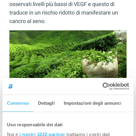
osservati livelli più bassi di VEGF e questo di
traduce in un rischio ridotto di manifestare un
cancro al seno.
Il dosaggio corretto per bruciare i grassi.
Consenso
Dettagli
Impostazioni degli annunci
In
Assumendo 400-500 mg di EGCG è possibile
misurare un maggior rilascio di grassi. Per
essere precisi, comunque, non sono gli EGCG a
Uso responsabile dei dati
bruciare direttamente i grassi, infatti questo
Noi e
i nostri 1022 partner
trattiamo i vostri dati