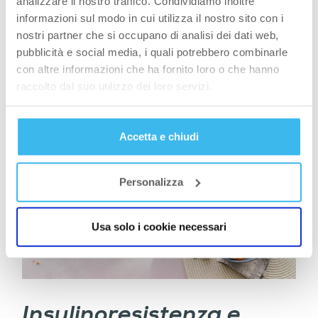
analizzare il nostro traffico. Condividiamo inoltre
chetogeniche, ma semplicemente tener
informazioni sul modo in cui utilizza il nostro sito con i
presente che un minor carico glicemico
nostri partner che si occupano di analisi dei dati web,
dell’intera dieta può aiutare a rendere meno
pubblicità e social media, i quali potrebbero combinarle
evidente la condizione di insulinoresistenza.
con altre informazioni che ha fornito loro o che hanno
raccolto dal suo utilizzo dei loro servizi.
Accetta e chiudi
Personalizza
Usa solo i cookie necessari
Insulinoresistenza e