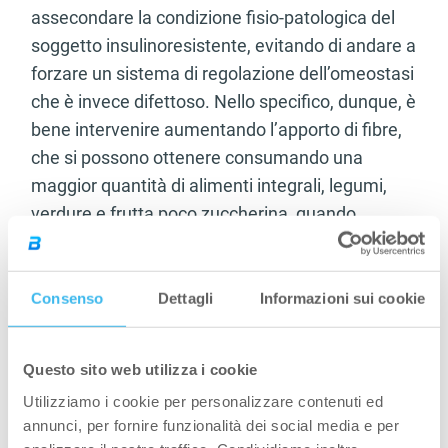
assecondare la condizione fisio-patologica del
soggetto insulinoresistente, evitando di andare a
forzare un sistema di regolazione dell’omeostasi
che è invece difettoso. Nello specifico, dunque, è
bene intervenire aumentando l’apporto di fibre,
che si possono ottenere consumando una
maggior quantità di alimenti integrali, legumi,
verdure e frutta poco zuccherina, quando
possibile con la buccia.
Ancora, evitare pasti e diete troppo abbondanti
Consenso
Dettagli
Informazioni sui cookie
in carboidrati, in quanto i soggetti
insulinoresistenti sono meno in grado di tollerare
i glucidi e di mantenere i livelli fisiologici di
Questo sito web utilizza i cookie
glicemia postprandiale. Questo non significa
Utilizziamo i cookie per personalizzare contenuti ed
dover seguire necessariamente diete low carb o
annunci, per fornire funzionalità dei social media e per