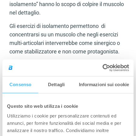
isolamento” hanno lo scopo di colpire il muscolo
nel dettaglio.
Gli esercizi di isolamento permettono di
concentrarsi su un muscolo che negli esercizi
multi-articolari interverrebbe come sinergico o
come stabilizzatore e non come protagonista.
Servono per
lavorare il muscolo nel dettaglio
e
dovrebbe essere ridotto nelle fasi di costruzione
e massa generale per poi aumentare durante le
Consenso
Dettagli
Informazioni sui cookie
fasi di definizione per esaltare al massimo le
qualità del muscolo.
Questo sito web utilizza i cookie
ALIMENTAZIONE
Utilizziamo i cookie per personalizzare contenuti ed
annunci, per fornire funzionalità dei social media e per
Il segreto è fornire i nutrienti nelle migliori
analizzare il nostro traffico. Condividiamo inoltre
proporzioni e quantità, al fine di favorire il loro