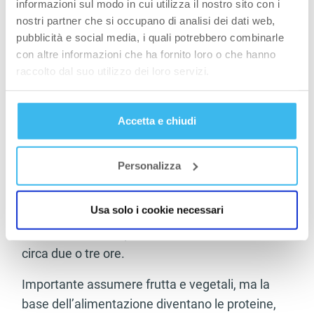
informazioni sul modo in cui utilizza il nostro sito con i
utilizzo energetico e diminuire il più possibile il
nostri partner che si occupano di analisi dei dati web,
loro immagazzinamento.
pubblicità e social media, i quali potrebbero combinarle
con altre informazioni che ha fornito loro o che hanno
Una buona alimentazione prevede alimenti
raccolto dal suo utilizzo dei loro servizi.
ingeriti nelle giuste quantità perché se si
immettono più calorie di quelle che si
Accetta e chiudi
consumano, il bilancio calorico risulterà positivo
e produrrà un aumento del peso.
Personalizza
Si prevedono 6 pasti al giorno per frazionare
l’assunzione di cibo e mantenere attivo il
Usa solo i cookie necessari
metabolismo: colazione, spuntino, pranzo,
merenda, cena e spuntino, tutti a distanza di
circa due o tre ore.
Importante assumere frutta e vegetali, ma la
base dell’alimentazione diventano le proteine,