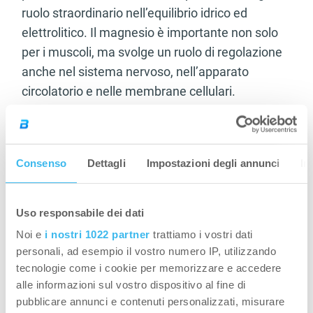
ruolo straordinario nell’equilibrio idrico ed
elettrolitico. Il magnesio è importante non solo
per i muscoli, ma svolge un ruolo di regolazione
anche nel sistema nervoso, nell’apparato
circolatorio e nelle membrane cellulari.
Assumendo bevande
isotoniche
possiamo
reintegrare sia i carboidrati che gli elettroliti. Anche
la capsula
MultiSalt
è un’ottima scelta per
Consenso
Dettagli
Impostazioni degli annunci
In
mantenere l’equilibrio elettrolitico soprattutto in
caso di carichi fisici e sudorazione estremi.
Uso responsabile dei dati
In caso di lunga ed intensiva preparazione si
Noi e
i nostri 1022 partner
trattiamo i vostri dati
verifica un fabbisogno accentuato di ferro e di
personali, ad esempio il vostro numero IP, utilizzando
vitamina C
. Il ferro svolge un ruolo nella
tecnologie come i cookie per memorizzare e accedere
formazione di proteine che trasportano
alle informazioni sul vostro dispositivo al fine di
l’ossigeno (emoglobina, mioglobina) e degli
pubblicare annunci e contenuti personalizzati, misurare