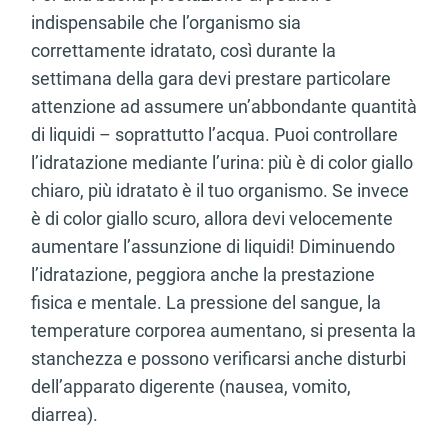
indispensabile che l’organismo sia
dalla Dichiarazione sui cookie.
correttamente idratato, così durante la
Utilizziamo i cookie per personalizzare contenuti ed
settimana della gara devi prestare particolare
annunci, per fornire funzionalità dei social media e per
attenzione ad assumere un’abbondante quantità
analizzare il nostro traffico. Condividiamo inoltre
di liquidi – soprattutto l’acqua. Puoi controllare
informazioni sul modo in cui utilizza il nostro sito con i
l’idratazione mediante l’urina: più è di color giallo
nostri partner che si occupano di analisi dei dati web,
chiaro, più idratato è il tuo organismo. Se invece
pubblicità e social media, i quali potrebbero combinarle
con altre informazioni che ha fornito loro o che hanno
è di color giallo scuro, allora devi velocemente
raccolto dal suo utilizzo dei loro servizi.
aumentare l’assunzione di liquidi! Diminuendo
l’idratazione, peggiora anche la prestazione
fisica e mentale. La pressione del sangue, la
temperature corporea aumentano, si presenta la
stanchezza e possono verificarsi anche disturbi
dell’apparato digerente (nausea, vomito,
diarrea).