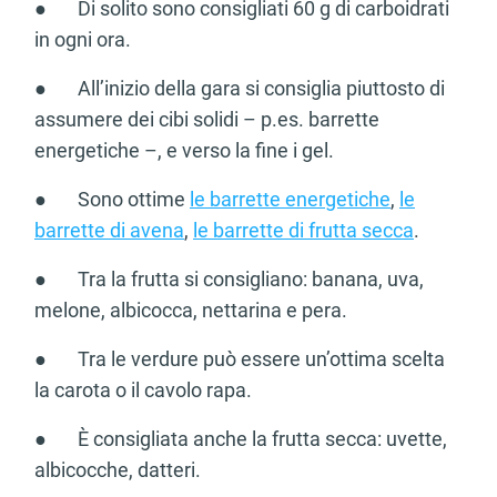
● Di solito sono consigliati 60 g di carboidrati
in ogni ora.
● All’inizio della gara si consiglia piuttosto di
assumere dei cibi solidi – p.es. barrette
energetiche –, e verso la fine i gel.
● Sono ottime
le barrette energetiche
,
le
barrette di avena
,
le barrette di frutta secca
.
● Tra la frutta si consigliano: banana, uva,
melone, albicocca, nettarina e pera.
● Tra le verdure può essere un’ottima scelta
la carota o il cavolo rapa.
● È consigliata anche la frutta secca: uvette,
albicocche, datteri.