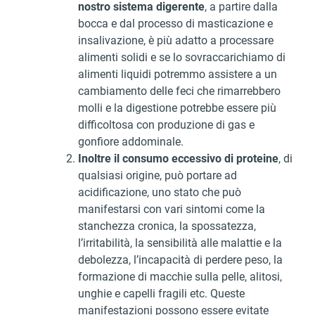
nostro sistema digerente
, a partire dalla
dalla Dichiarazione sui cookie.
bocca e dal processo di masticazione e
insalivazione, è più adatto a processare
Utilizziamo i cookie per personalizzare contenuti ed
alimenti solidi e se lo sovraccarichiamo di
annunci, per fornire funzionalità dei social media e per
alimenti liquidi potremmo assistere a un
analizzare il nostro traffico. Condividiamo inoltre
cambiamento delle feci che rimarrebbero
informazioni sul modo in cui utilizza il nostro sito con i
molli e la digestione potrebbe essere più
nostri partner che si occupano di analisi dei dati web,
difficoltosa con produzione di gas e
pubblicità e social media, i quali potrebbero combinarle
gonfiore addominale.
con altre informazioni che ha fornito loro o che hanno
Inoltre il consumo eccessivo di proteine
, di
raccolto dal suo utilizzo dei loro servizi.
qualsiasi origine, può portare ad
acidificazione, uno stato che può
manifestarsi con vari sintomi come la
stanchezza cronica, la spossatezza,
l’irritabilità, la sensibilità alle malattie e la
debolezza, l’incapacità di perdere peso, la
formazione di macchie sulla pelle, alitosi,
unghie e capelli fragili etc. Queste
manifestazioni possono essere evitate