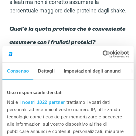
alleati ma non è corretto assumere la
percentuale maggiore delle proteine dagli shake.
Qual’è la quota proteica che è conveniente
assumere con i frullati proteici?
Evidenze empiriche consigliano di mantenere la
quota di proteine che viene assunta con gli
Consenso
Dettagli
Impostazioni degli annunci
In
shake intorno al 30-35%, in pratica si possono
assumere due frullati ognuno con 20g di
proteine al giorno su un computo totale proteico
Uso responsabile dei dati
di circa 120g. Questa quota può essere superata
Noi e
i nostri 1022 partner
trattiamo i vostri dati
senza problemi su base occasionale se non
personali, ad esempio il vostro numero IP, utilizzando
abbiamo effettivamente altre soluzioni per
tecnologie come i cookie per memorizzare e accedere
quello spuntino o pasto, ma comunque non su
alle informazioni sul vostro dispositivo al fine di
pubblicare annunci e contenuti personalizzati, misurare
base regolare.