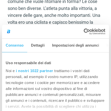
comune che vuole ritornare in forma? Le cose
sono ben diverse. L’atleta punta alla vittoria, a
vincere delle gare, anche molto importanti. Una
volta ero una ciclista e capisco benissimo la
mentalità di una atleta, non mi interessava per
niente il mio aspetto fisico, mi interessava solo
correre e farlo per vincere. Ora invece non lo
Consenso
Dettagli
Impostazioni degli annunci
In
sono più, mi alleno a casa e lo faccio perché mi
fa stare bene. Mi mantengo in forma, mangio
Uso responsabile dei dati
molto e mi diverto. Se salto un allenamento non
succede niente, lo recupero il giorno dopo, può
Noi e
i nostri 1022 partner
trattiamo i vostri dati
personali, ad esempio il vostro numero IP, utilizzando
succedere di non avere tempo e di dover
tecnologie come i cookie per memorizzare e accedere
rinunciare, cerco comunque di fare almeno 4/5
alle informazioni sul vostro dispositivo al fine di
allenamenti a settimana e se non ho tempo
pubblicare annunci e contenuti personalizzati, misurare
cerco di aumentare un po’ l’intensità.
gli annunci e i contenuti, ricercare il pubblico e sviluppare
i servizi. Avete la possibilità di scegliere chi utilizza i
Bisogna poi capire che tipo di atleta siete