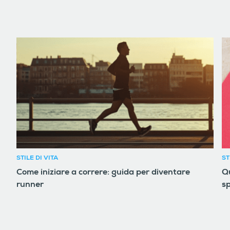
STILE DI VITA
ST
Come iniziare a correre: guida per diventare
Qu
runner
sp