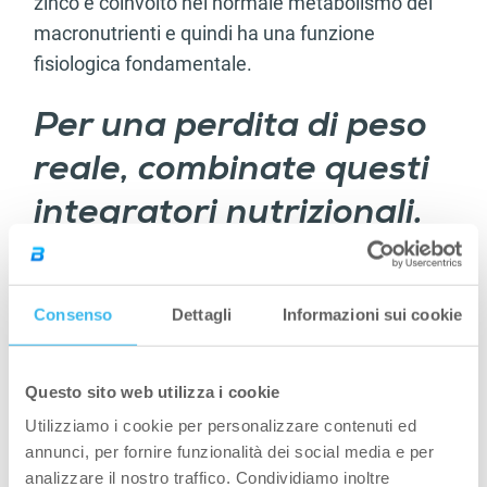
zinco è coinvolto nel normale metabolismo dei
macronutrienti e quindi ha una funzione
fisiologica fondamentale.
Per una perdita di peso
reale, combinate questi
integratori nutrizionali.
I seguenti 7 prodotti BioTechUSA si completano
a vicenda per rendere la vostra perdita di peso e
Consenso
Dettagli
Informazioni sui cookie
la trasformazione del vostro corpo il più efficace
possibile. Se assunti al momento giusto e nelle
giuste quantità, insieme a una dieta appropriata
Questo sito web utilizza i cookie
e a un programma di allenamento corretto, vi
Utilizziamo i cookie per personalizzare contenuti ed
daranno la certezza di raggiungere i vostri
annunci, per fornire funzionalità dei social media e per
obiettivi.
analizzare il nostro traffico. Condividiamo inoltre