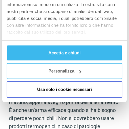
informazioni sul modo in cui utilizza il nostro sito con i
1. Thermo Drine
nostri partner che si occupano di analisi dei dati web,
pubblicità e social media, i quali potrebbero combinarle
I brucia-grassi termogenici contengono
con altre informazioni che ha fornito loro o che hanno
stimolanti che aumentano la temperatura
raccolto dal suo utilizzo dei loro servizi.
corporea di pochi decimi di grado, e permettono
quindi di consumare più energia e bruciare più
Accetta e chiudi
calorie. In questo modo puoi stimolare la perdita
di peso praticamente senza esercizio fisico, ma
ovviamente avrai anche bisogno di un regime
Personalizza
alimentare rigido, altrimenti questo effetto non
sarà sufficiente a compensare l’eccesso di
Usa solo i cookie necessari
calorie. Si consiglia di assumere il prodotto al
mattino, appena svegli o prima dell’allenamento.
È anche un’arma efficace quando si ha bisogno
di perdere pochi chili. Non si dovrebbero usare
prodotti termogenici in caso di patologie