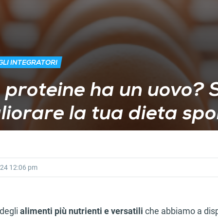
LI INTEGRATORI
proteine ha un uovo? S
liorare la tua dieta spo
024
12:06 pm
degli
alimenti più nutrienti e versatili
che abbiamo a disp