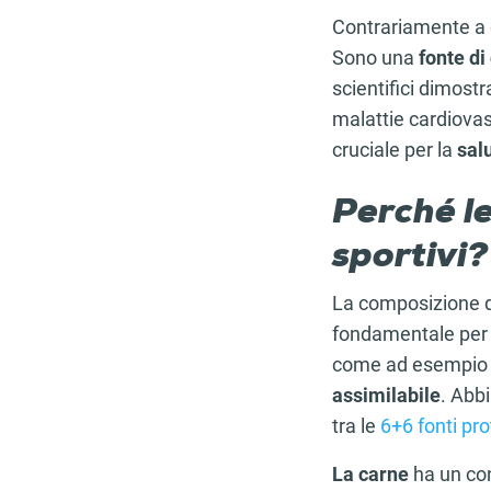
Contrariamente a q
Sono una
fonte di
scientifici dimost
malattie cardiovas
cruciale per la
sal
Perché le
sportivi?
La composizione di
fondamentale per 
come ad esempio c
assimilabile
. Abb
tra le
6+6 fonti pr
La carne
ha un co