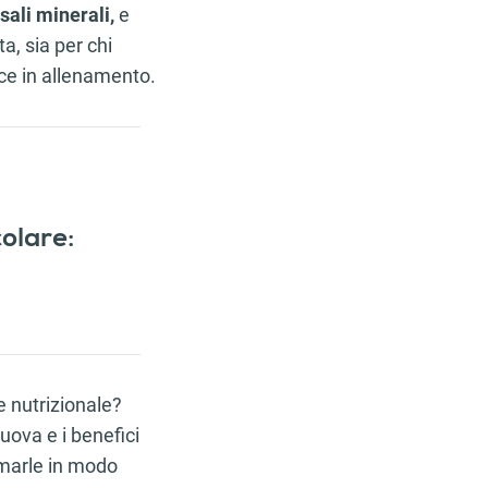
sali minerali,
e
a, sia per chi
ce in allenamento.
olare:
e nutrizionale?
 uova e i benefici
sumarle in modo