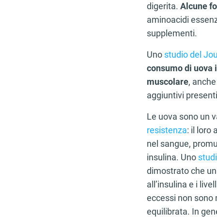
digerita.
Alcune fon
aminoacidi essenzia
supplementi.
Uno
studio del Jou
consumo di uova i
muscolare
, anche
aggiuntivi presenti
Le uova sono un va
resistenza
: il lor
nel sangue, promuo
insulina. Uno
studi
dimostrato che un 
all’insulina e i liv
eccessi non sono 
equilibrata. In ge