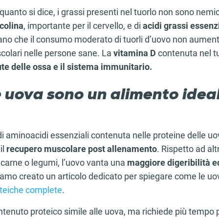
uanto si dice, i grassi presenti nel tuorlo non sono nemici
colina
, importante per il cervello, e di
acidi grassi essenzi
rano che il consumo moderato di tuorli d’uovo non aumenta 
colari nelle persone sane. La
vitamina D
contenuta nel tu
ute delle ossa e il sistema immunitario.
 uova sono un alimento ideal
 aminoacidi essenziali contenuta nelle proteine delle uo
il
recupero muscolare post allenamento
. Rispetto ad alt
arne o legumi, l’uovo vanta una
maggiore digeribilità e
iamo creato un articolo dedicato per spiegare come le uov
oteiche complete
.
ntenuto proteico simile alle uova, ma richiede più tempo 