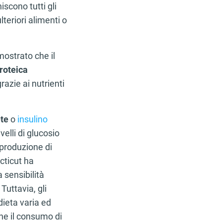
scono tutti gli
teriori alimenti o
ostrato che il
roteica
azie ai nutrienti
te
o
insulino
ivelli di glucosio
 produzione di
cticut ha
 sensibilità
 Tuttavia, gli
ieta varia ed
che il consumo di