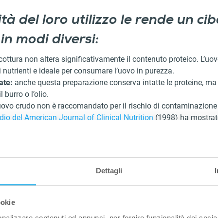
ità del loro utilizzo le rende un ci
in modi diversi:
cottura non altera significativamente il contenuto proteico. L’uo
di nutrienti e ideale per consumare l’uovo in purezza.
ate:
anche questa preparazione conserva intatte le proteine, ma 
 burro o l’olio.
uovo crudo non è raccomandato per il rischio di contaminazione
dio del American Journal of Clinical Nutrition
(1998) ha mostrato
o, anche se contenute nella stessa misura dell’uovo crudo, sono 
Dettagli
ookie
nalizzare contenuti ed annunci, per fornire funzionalità dei socia