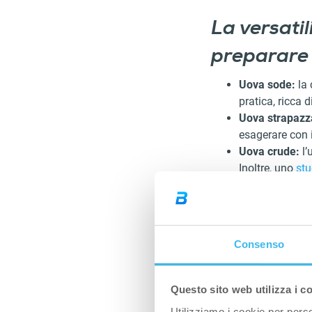
La versatil
preparare 
Uova sode:
la 
pratica, ricca 
Uova strapazz
esagerare con il
Uova crude:
l’
Inoltre, uno
stu
dell’uovo cott
assimilabili.
Consenso
Questo sito web utilizza i c
Utilizziamo i cookie per perso