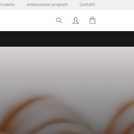
hi siamo
Ambassador program
Contatti
Cerca: