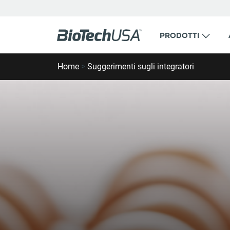
Vai al contenuto
PRODOTTI
Cerca popup di completamento automatico
Home
>
Suggerimenti sugli integratori