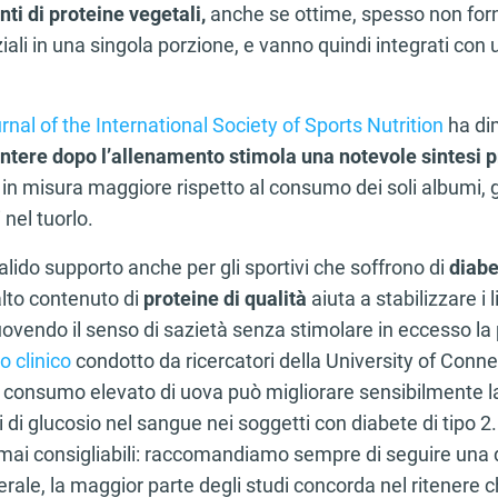
ti di proteine vegetali,
anche se ottime, spesso non forni
li in una singola porzione, e vanno quindi integrati con ul
rnal of the International Society of Sports Nutrition
ha dim
ntere dopo l’allenamento stimola una notevole sintesi p
 in misura maggiore rispetto al consumo dei soli albumi, gr
 nel tuorlo.
lido supporto anche per gli sportivi che soffrono di
diabe
o alto contenuto di
proteine di qualità
aiuta a stabilizzare i l
vendo il senso di sazietà senza stimolare in eccesso la
o clinico
condotto da ricercatori della University of Conne
consumo elevato di uova può migliorare sensibilmente la
elli di glucosio nel sangue nei soggetti con diabete di tipo 2.
mai consigliabili: raccomandiamo sempre di seguire una d
nerale, la maggior parte degli studi concorda nel ritenere 