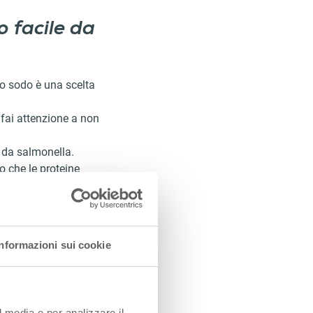
bo facile da
vo sodo è una scelta
fai attenzione a non
 da salmonella.
 che le proteine
più facilmente
Informazioni sui cookie
l media e per analizzare il