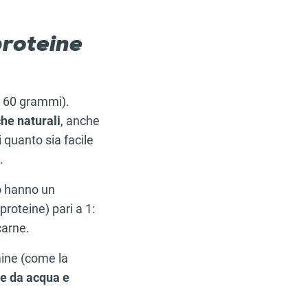
proteine
a 60 grammi).
che naturali
, anche
i quanto sia facile
.
vo hanno un
proteine) pari a 1:
 carne.
mine (come la
e da acqua e