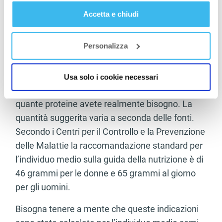
immunitario si rafforzerà grazie alle “whey” che
Accetta e chiudi
contengono il glutatione, un triepeptide che aiuta
a rinforzare lo scudo immunitario.
Personalizza
Proteine: qual è la quantità giusta?
Abbiamo visto l’importanza delle proteine nel
Usa solo i cookie necessari
nostro regime alimentare. Ora vi chiederete di
quante proteine avete realmente bisogno. La
quantità suggerita varia a seconda delle fonti.
Secondo i Centri per il Controllo e la Prevenzione
delle Malattie la raccomandazione standard per
l’individuo medio sulla guida della nutrizione è di
46 grammi per le donne e 65 grammi al giorno
per gli uomini.
Bisogna tenere a mente che queste indicazioni