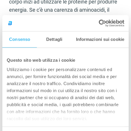
corpo inizi ad utilizzare le proteine per produrre
energia. Se c’è una carenza di aminoacidi, il
corpo provvederà a consumare la massa
muscolare per ottenere gli quelli di cui ha
bisogno. Per voi questo potrebbe significare
Consenso
Dettagli
Informazioni sui cookie
un’ingente perdita di massa muscolare e un
forte rallentamento nel metabolismo. Perché
arrivare a questo punto? Scegliete le proteine!
Questo sito web utilizza i cookie
Utilizziamo i cookie per personalizzare contenuti ed
Le proteine danno supporto al sistema
annunci, per fornire funzionalità dei social media e per
immunitario
analizzare il nostro traffico. Condividiamo inoltre
informazioni sul modo in cui utilizza il nostro sito con i
Ah, le meraviglie delle proteine del siero del
nostri partner che si occupano di analisi dei dati web,
latte. Se decidete di aggiungere le proteine in
pubblicità e social media, i quali potrebbero combinarle
polvere alla vostra dieta ne trarrete tantissimi
con altre informazioni che ha fornito loro o che hanno
benefici in aggiunta alla crescita muscolare e
raccolto dal suo utilizzo dei loro servizi.
all’aumento della forza. Persino il vostro sistema