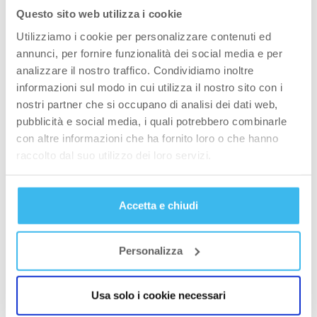
grosso danno muscolare durante gli allenamenti
Questo sito web utilizza i cookie
e la forza richiesta è quella relativa ad un gesto
Utilizziamo i cookie per personalizzare contenuti ed
atletico di intensità media. Ma se fate uno sport
annunci, per fornire funzionalità dei social media e per
dove viene richiesta grande potenza e velocità,
analizzare il nostro traffico. Condividiamo inoltre
allora il livello di proteine richieste rimane
informazioni sul modo in cui utilizza il nostro sito con i
nell’intervallo tra 1.8 e 2g/kg (di peso corporeo),
nostri partner che si occupano di analisi dei dati web,
se si desidera anche un aumento della massa è
pubblicità e social media, i quali potrebbero combinarle
con altre informazioni che ha fornito loro o che hanno
necessario superare i 2g/kg (di peso corporeo).
raccolto dal suo utilizzo dei loro servizi.
Anche l’età influenza il fabbisogno proteico, per
esempio gli adolescenti hanno bisogno per
crescere di 1.5 – 2g di proteine/kg di peso
Accetta e chiudi
corporeo.”
Che fonti proteiche bisognerebbe scegliere?
Personalizza
Il petto di pollo o di tacchino, il pesce, i latticini
Usa solo i cookie necessari
magri, le uova e naturalmente i frullati proteici