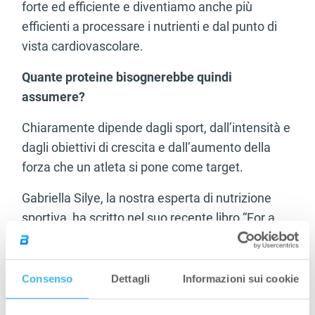
forte ed efficiente e diventiamo anche più
efficienti a processare i nutrienti e dal punto di
vista cardiovascolare.
Quante proteine bisognerebbe quindi
assumere?
Chiaramente dipende dagli sport, dall’intensità e
dagli obiettivi di crescita e dall’aumento della
forza che un atleta si pone come target.
Gabriella Silye, la nostra esperta di nutrizione
sportiva, ha scritto nel suo recente libro “For a
Maximum Sports Performance” che la quantità
di proteine per gli sport di resistenza sono
comprese in un intervallo tra 1.4 e 1.6g/kg (di
Consenso
Dettagli
Informazioni sui cookie
peso corporeo)” poiché in questi sport non c’è un