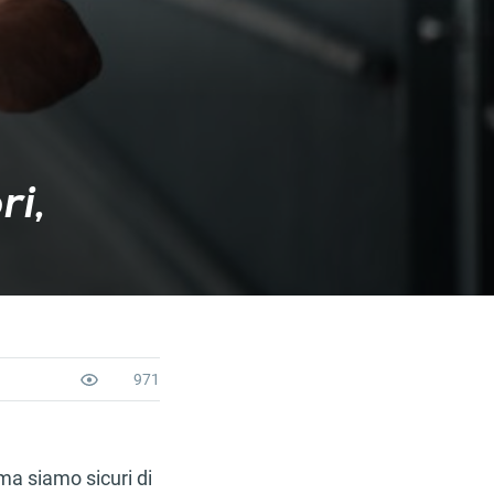
ri,
971
 ma siamo sicuri di