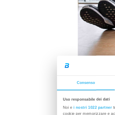
Consenso
Cosa sono
categorie
Uso responsabile dei dati
Noi e
i nostri 1022 partner
t
Gli integratori spor
cookie per memorizzare e acce