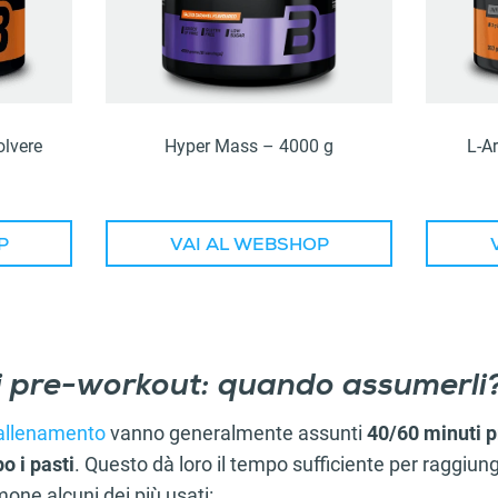
olvere
Hyper Mass – 4000 g
L-Ar
P
VAI AL WEBSHOP
i pre-workout: quando assumerli
 allenamento
vanno generalmente assunti
40/60 minuti p
o i pasti
. Questo dà loro il tempo sufficiente per raggiung
ne alcuni dei più usati: