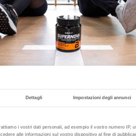
Dettagli
Impostazioni degli annunci
 gli integratori alimentari e 
 si possono dividere?
rattiamo i vostri dati personali, ad esempio il vostro numero IP, 
tivi, come quelli che trovi nello
shop di BioTechUSA
sono 
dere alle informazioni sul vostro dispositivo al fine di pubblica