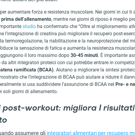
e per aumentare forza e resistenza muscolare. Nei giorni in cui ti
 prima dell’allenamento
, mentre nei giorni di riposo è meglio pr
importante
studio
ha confermato che “Oltre al miglioramento atlet
e l’integrazione di creatina può migliorare il recupero post-eserc
, la termoregolazione, la riabilitazione e la neuroprotezione del m
 Riduce la sensazione di fatica e aumenta la resistenza muscolare. 
raggiungono il loro massimo dopo
30-45 minuti
. È importante a
a altri integratori proteici con cui potrebbe entrare in competiz
catena ramificata (BCAA)
. Aiutano a migliorare la sintesi prote
imostrato che l’integrazione di BCAA può aiutare a ridurre il da
eneralmente si usa suddividere l’assunzione di BCAA nel
Pre- e n
ei soli giorni di allenamento.
 post-workout: migliora I risultati
to
quando assumere gli
integratori alimentari per recupero 