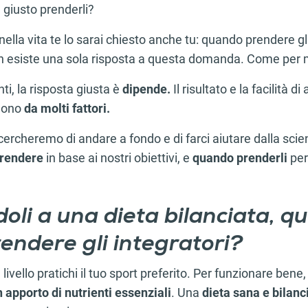
 giusto prenderli?
ella vita te lo sarai chiesto anche tu: quando prendere gli
on esiste una sola risposta a questa domanda. Come per 
i, la risposta giusta è
dipende.
Il risultato e la facilità 
dono
da molti fattori.
 cercheremo di andare a fondo e di farci aiutare dalla scie
prendere
in base ai nostri obiettivi, e
quando prenderli
per
oli a una dieta bilanciata, q
endere gli integratori?
ivello pratichi il tuo sport preferito. Per funzionare bene,
 apporto di nutrienti essenziali
. Una
dieta sana e bilanc