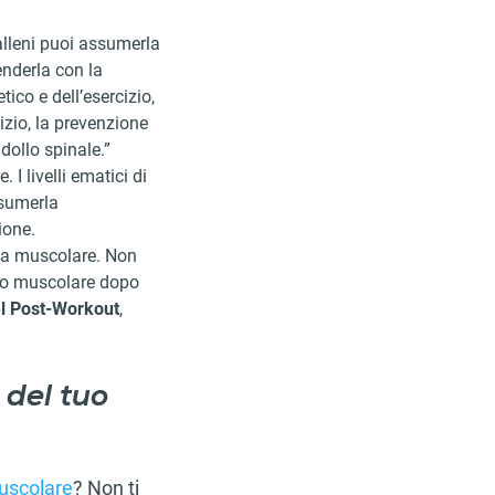
 alleni puoi assumerla
enderla con la
ico e dell’esercizio,
izio, la prevenzione
idollo spinale.”
I livelli ematici di
ssumerla
ione.
ica muscolare. Non
nno muscolare dopo
el Post-Workout
,
 del tuo
muscolare
? Non ti