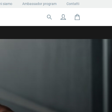
hi siamo
Ambassador program
Contatti
Cerca: