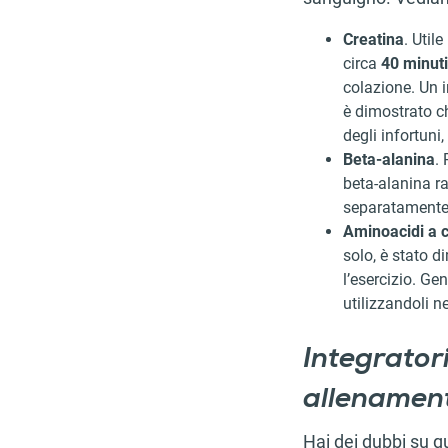
Creatina
. Util
circa
40 minuti
colazione. Un 
è dimostrato ch
degli infortuni
Beta-alanina
.
beta-alanina 
separatamente d
Aminoacidi a 
solo, è stato d
l’esercizio. G
utilizzandoli n
Integratori
allenamen
Hai dei dubbi su 