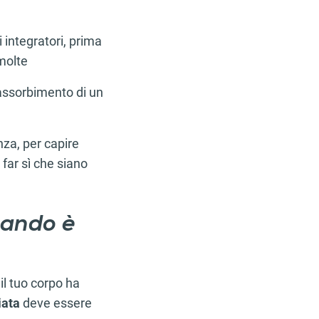
 integratori, prima
molte
di assorbimento di un
nza, per capire
 far sì che siano
uando è
 il tuo corpo ha
iata
deve essere