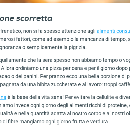
one scorretta
renetico, non si fa spesso attenzione agli
alimenti cons
erosi fattori, come ad esempio la mancanza di tempo, str
 ignoranza o semplicemente la pigrizia.
illamente che la sera spesso non abbiamo tempo o vogl
. Allora ordiniamo una pizza per cena e per il giorno dopo
 cacao o dei panini. Per pranzo ecco una bella porzione d
gnata da una bibita zuccherata e al lavoro: troppi caffè.
ana
è la base della vita sana! Per evitare la cellulite e div
amo invece ogni giorno degli alimenti ricchi di proteine, 
qualità e nella quantità adatta al nostro corpo e ai nostri ob
 di fibre mangiamo ogni giorno frutta e verdura.