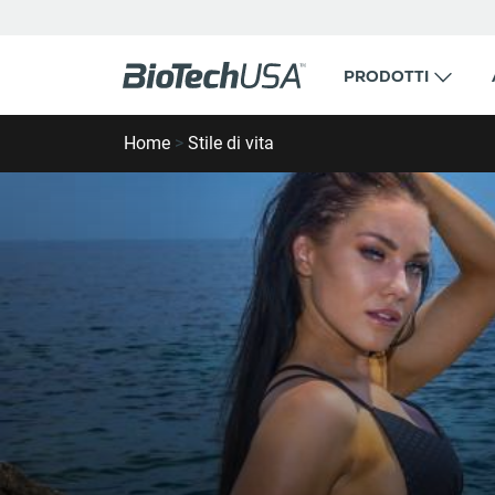
Vai al contenuto
PRODOTTI
Cerca popup di completamento automatico
Home
>
Stile di vita