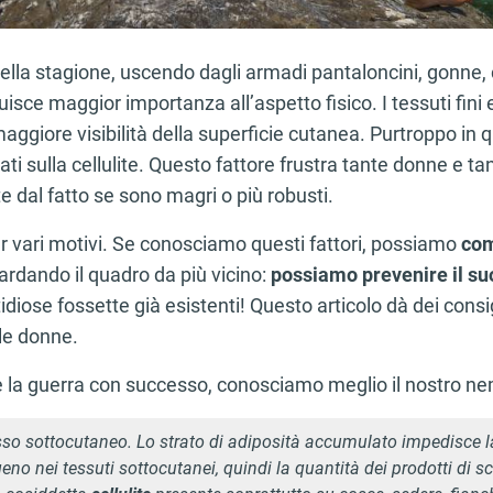
 bella stagione, uscendo dagli armadi pantaloncini, gonne,
uisce maggior importanza all’aspetto fisico. I tessuti fini e 
giore visibilità della superficie cutanea. Purtroppo in q
tati sulla cellulite. Questo fattore frustra tante donne e ta
dal fatto se sono magri o più robusti.
per vari motivi. Se conosciamo questi fattori, possiamo
com
rdando il quadro da più vicino:
possiamo prevenire il su
diose fossette già esistenti! Questo articolo dà dei consigl
le donne.
e la guerra con successo, conosciamo meglio il nostro ne
sso sottocutaneo. Lo strato di adiposità accumulato impedisce la
eno nei tessuti sottocutanei, quindi la quantità dei prodotti di s