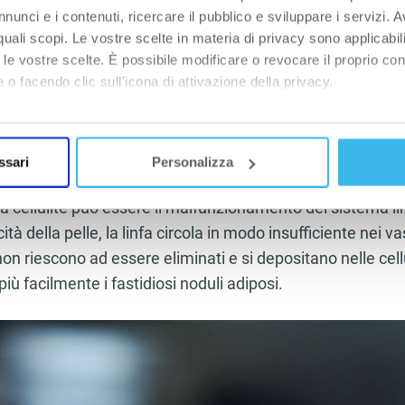
tare il medico il più prima possibile e/o chiedere consigli a
nunci e i contenuti, ricercare il pubblico e sviluppare i servizi. A
iterapisti.
r quali scopi. Le vostre scelte in materia di privacy sono applicabi
to le vostre scelte. È possibile modificare o revocare il proprio 
ori ereditari
 o facendo clic sull'icona di attivazione della privacy.
i livelli di estrogeno (ormone sessuale femminile) aumen
mo anche:
vidanza, contraccettivi o di alimenti trattati con ormoni)
oni sulla tua posizione geografica, con un'approssimazione di qu
ssari
Personalizza
i.
spositivo, scansionandolo attivamente alla ricerca di caratteristich
la cellulite può essere il malfunzionamento del sistema li
aborati i tuoi dati personali e imposta le tue preferenze nella
s
cità della pelle, la linfa circola in modo insufficiente nei vasi
consenso in qualsiasi momento dalla Dichiarazione sui cookie.
 non riescono ad essere eliminati e si depositano nelle cel
iù facilmente i fastidiosi noduli adiposi.
nalizzare contenuti ed annunci, per fornire funzionalità dei socia
inoltre informazioni sul modo in cui utilizza il nostro sito con i 
icità e social media, i quali potrebbero combinarle con altre inform
lizzo dei loro servizi.