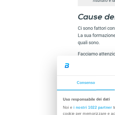
risultato è 
Cause del
Ci sono fattori co
La sua formazione
quali sono.
Facciamo attenzion
influenzare l’insor
Beviamo ogni giorn
Cerchiamo di co
nella vita quotidia
Consenso
Oltre ai tanti coro
Uso responsabile dei dati
disturbo metabolic
Noi e
i nostri 1022 partner
t
vertebrale, trasfo
cookie per memorizzare e acce