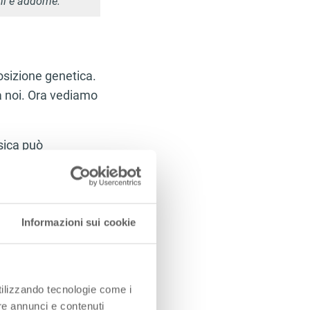
chi e addome.
posizione genetica.
a noi. Ora vediamo
isica può
rie e di
grassi
.
lla pelle.
stressarci
di meno
Informazioni sui cookie
 seguenti
malattie
:
la colonna
utilizzando tecnologie come i
o. In presenza di
re annunci e contenuti