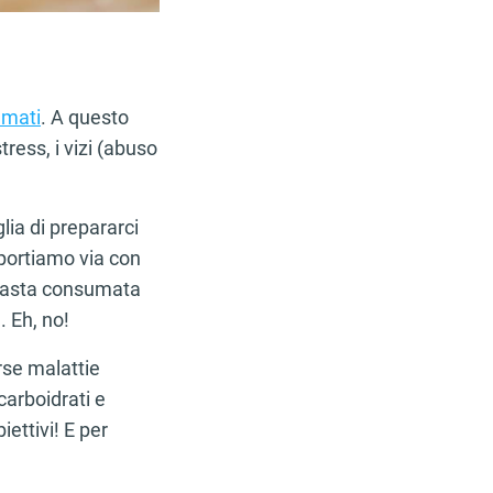
umati
. A questo
ess, i vizi (abuso
ia di prepararci
 portiamo via con
i pasta consumata
 Eh, no!
erse malattie
carboidrati e
iettivi! E per