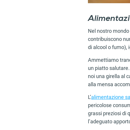
Alimentazi
Nel nostro mondo f
contribuiscono num
di alcool o fumo),
Ammettiamo tranqu
un piatto salutare
noi una girella al
alla mensa accompa
L’
alimentazione s
pericolose consumi
grassi preziosi di 
l’adeguato apporto