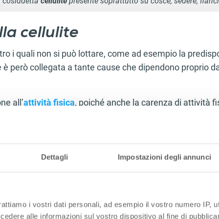
la cosiddetta
cellulite
presente soprattutto su cosce, sedere, fian
la cellulite
ntro i quali non si può lottare, come ad esempio la predis
 è però collegata a tante cause che dipendono proprio d
e all’
attività fisica
, poiché anche la carenza di attività f
gere della cellulite. Evitiamo
l’alimentazione ricca di
calo
o tanto, per garantire la giusta
idratazione
del corpo e de
nsumare
meno alcool
, rinunciamo
al fumo
e cerchiamo di
na.
Dettagli
Impostazioni degli annunci
llari negativi, la formazione della cellulite è collegata alle
o, diabete, obesità, alta pressione, difformità statica del
rattiamo i vostri dati personali, ad esempio il vostro numero IP, 
rmazione dell’arco plantare oppure la carenza di estrogen
dere alle informazioni sul vostro dispositivo al fine di pubblica