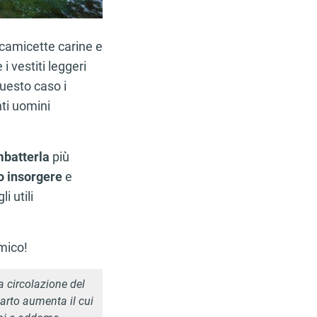
 camicette carine e
i vestiti leggeri
uesto caso i
nti uomini
batterla
più
o insorgere
e
i utili
mico!
 circolazione del
carto aumenta il cui