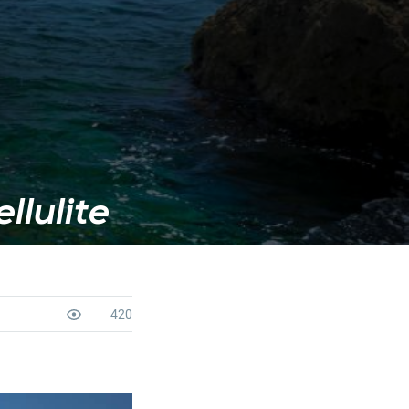
llulite
420