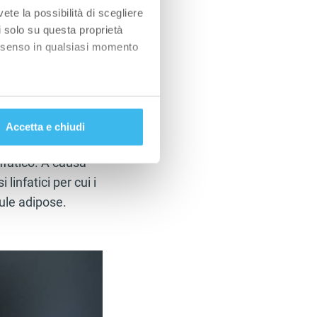
 dietetici,
vete la possibilità di scegliere
li solo su questa proprietà
consenso in qualsiasi momento
tano, (ad effetto
 l’organismo
alche metro,
Accetta e chiudi
e specifiche (impronte
nfatico. A causa
ezione dettagli
. Puoi
 linfatici per cui i
lule adipose.
l media e per analizzare il
nostri partner che si occupano
azioni che ha fornito loro o