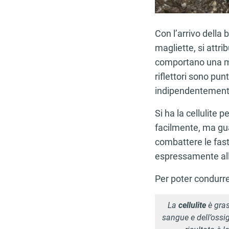
Con l’arrivo della
magliette, si attrib
comportano una mag
riflettori sono pun
indipendentemente 
Si ha la cellulite 
facilmente, ma gua
combattere le fasti
espressamente al
Per poter condurr
La
cellulite
è gra
sangue e dell’ossig