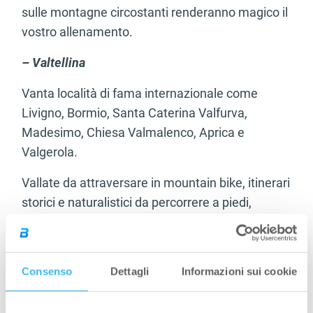
sulle montagne circostanti renderanno magico il
vostro allenamento.
– Valtellina
Vanta località di fama internazionale come
Livigno, Bormio, Santa Caterina Valfurva,
Madesimo, Chiesa Valmalenco, Aprica e
Valgerola.
Vallate da attraversare in mountain bike, itinerari
storici e naturalistici da percorrere a piedi,
imponenti montagne per gli amanti
dell’arrampicata o torrenti ideali per il canyoning
e il rafting.
Consenso
Dettagli
Informazioni sui cookie
Durante la stagione estiva Livigno è anche meta
dello shopping nella zona extra-doganale.