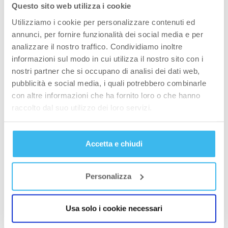
Questo sito web utilizza i cookie
Situata nel
Parco Nazionale dello
Utilizziamo i cookie per personalizzare contenuti ed
annunci, per fornire funzionalità dei social media e per
Stelvio
, Bormio ospita le famosissime
Terme
ed
analizzare il nostro traffico. Condividiamo inoltre
è meta prediletta per gli amanti della bici da
informazioni sul modo in cui utilizza il nostro sito con i
corsa.
nostri partner che si occupano di analisi dei dati web,
pubblicità e social media, i quali potrebbero combinarle
– ValSesia
con altre informazioni che ha fornito loro o che hanno
raccolto dal suo utilizzo dei loro servizi.
Una terra ricca di risorse per le numerose
discipline estive. Trekking ,con sentieri
impegnativi o alla portata di tutti. Bellissime la
Accetta e chiudi
Grande Traversata delle Alpi e il Tour del Monte
Rosa.
Personalizza
Alpinismo per i più esperti, con la salita alla
Capanna Margherita, rifugio più alto d’Europa.
Usa solo i cookie necessari
Splendido il Parco Naturale Alta Valsesia, con il